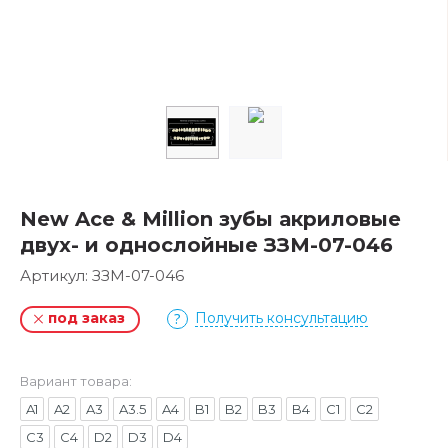
New Ace & Million зубы акриловые
двух- и однослойные ЗЗМ-07-046
Артикул:
ЗЗМ-07-046
под заказ
Получить консультацию
Вариант товара:
A1
A2
A3
A3.5
A4
B1
B2
B3
B4
C1
C2
C3
C4
D2
D3
D4